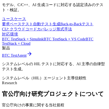
モデル、C/C++、AI 生成コードに対応する認定済みのテス
ト・検証。
ユースケース
要求ベーステスト
自動テスト生成
Back-to-Backテスト
CIとクラウド
コードカバレッジ
形式手法
対応環境
BTC TestStack × Simulink
BTC TestStack × VS Code
BTC
TestStack × Cloud
製品
BTC TestAgent
システムレベルの HIL テストに対応する、AI 主導の自律型
テスト生成。
システムレベル（HIL）
エージェント主導
信頼性
Research
官公庁向け研究プロジェクトについて
官公庁向けの事業に関する当社規程