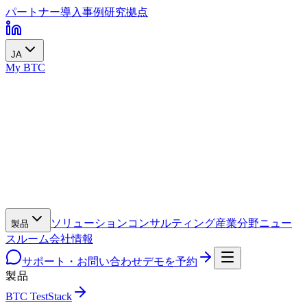
パートナー
導入事例
研究
拠点
JA
My BTC
ソリューション
コンサルティング
産業分野
ニュー
製品
スルーム
会社情報
サポート・お問い合わせ
デモを予約
製品
BTC TestStack