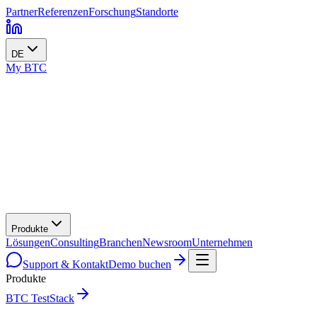
Partner
Referenzen
Forschung
Standorte
DE
My BTC
Produkte
Lösungen
Consulting
Branchen
Newsroom
Unternehmen
Support & Kontakt
Demo buchen
Produkte
BTC TestStack