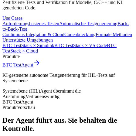
Zertifizierte Tests und Verifikation für Modelle, C/C++ und KI-
generierten Code.
Use Cases
Anforderungsbasiertes Testen
Automatische Testgenerierung
Back-
to-Back-Test
Continuous Integration & Cloud
Codeabdeckung
Formale Methoden
Unterstützte Umgebungen
BTC TestStack × Simulink
BTC TestStack × VS Code
BTC
TestStack × Cloud
Produkte
BTC TestAgent
KI-gesteuerte autonome Testgenerierung für HIL-Tests auf
Systemebene.
Systemebene (HIL)
Agent übernimmt die
Ausführung
Vertrauenswürdig
BTC TestAgent
Produktvorschau
Der Agent führt aus.
Sie behalten die
Kontrolle.