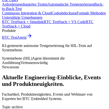
Anforderungsbasiertes Testen
Automatische Testgenerierung
Back-
to-Back-Test
Continuous Integration & Cloud
Codeabdeckung
Formale Methoden
Unterstützte Umgebungen
BTC TestStack × Simulink
BTC TestStack × VS Code
BTC
TestStack × Cloud
Produkte
BTC TestAgent
KI-gesteuerte autonome Testgenerierung für HIL-Tests auf
Systemebene.
Systemebene (HIL)
Agent übernimmt die
Ausführung
Vertrauenswürdig
Newsroom
Aktuelle Engineering-Einblicke,
Events
und Produktneuigkeiten.
Fachartikel, Produktneuigkeiten, Events und Webinare von
Experten bei BTC Embedded Systems.
Topic archive