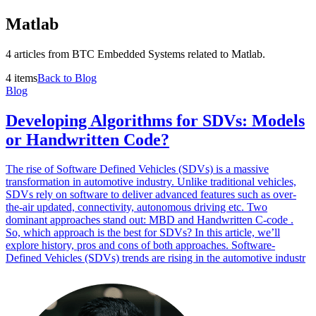
Matlab
4 articles from BTC Embedded Systems related to Matlab.
4 items
Back to Blog
Blog
Developing Algorithms for SDVs: Models
or Handwritten Code?
The rise of Software Defined Vehicles (SDVs) is a massive
transformation in automotive industry. Unlike traditional vehicles,
SDVs rely on software to deliver advanced features such as over-
the-air updated, connectivity, autonomous driving etc. Two
dominant approaches stand out: MBD and Handwritten C-code .
So, which approach is the best for SDVs? In this article, we’ll
explore history, pros and cons of both approaches. Software-
Defined Vehicles (SDVs) trends are rising in the automotive industr