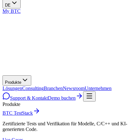
DE
My BTC
Produkte
Lösungen
Consulting
Branchen
Newsroom
Unternehmen
Support & Kontakt
Demo buchen
Produkte
BTC TestStack
Zertifizierte Tests und Verifikation für Modelle, C/C++ und KI-
generierten Code.
Use Cases